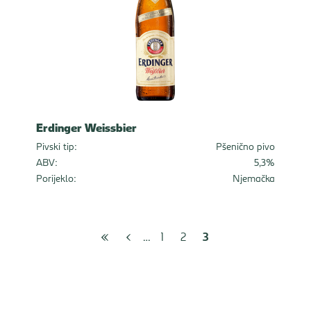
Erdinger Weissbier
Pivski tip:
Pšenično pivo
ABV:
5,3%
Porijeklo:
Njemačka
Prijašnji
Početna
3
1
2
stranica