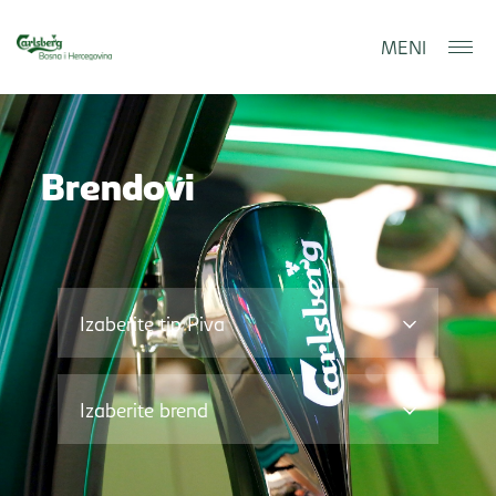
MENI
Brendovi
Traži
Izaberite tip Piva
Izaberite brend