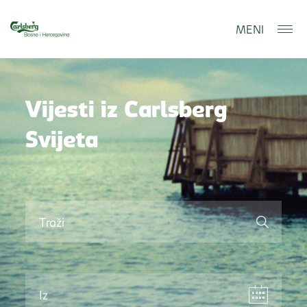
MENI
Vijesti iz Carlsberg
Svijeta
Traži
Traži
Iz