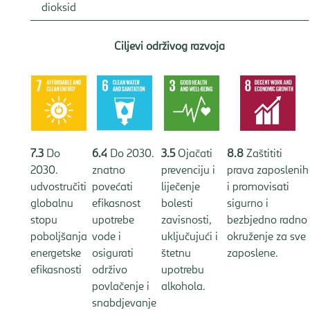
dioksid
Ciljevi održivog razvoja
7.3
Do
3.5
Ojačati
8.8
Zaštititi
6.4
Do 2030.
2030.
prevenciju i
prava zaposlenih
znatno
udvostručiti
liječenje
i promovisati
povećati
globalnu
bolesti
sigurno i
efikasnost
stopu
zavisnosti,
bezbjedno radno
upotrebe
poboljšanja
uključujući i
okruženje za sve
vode i
energetske
štetnu
zaposlene.
osigurati
efikasnosti
upotrebu
održivo
alkohola.
povlačenje i
snabdjevanje