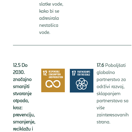
slatke vode,
kako bi se
adresirala
nestašica
vode.
12.5
Do
17.6
Poboljšati
2030.
globalno
značajno
partnerstvo za
smanjiti
održivi razvoj,
stvaranje
sklapanjem
otpada,
partnerstava sa
kroz:
više
prevenciju,
zainteresovanih
smanjenje,
strana.
reciklažu i