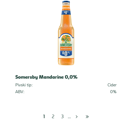
Somersby Mandarine 0,0%
Pivski tip:
Cider
ABV:
0%
Sljedeća
1
posljednja
2
3
stranica