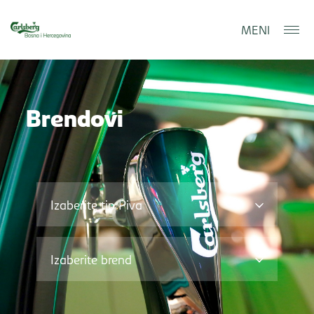
MENI
Brendovi
Traži
Izaberite tip Piva
Izaberite brend