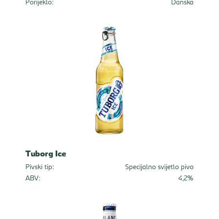
Porijeklo:
Danska
Tuborg Ice
Pivski tip:
Specijalno svijetlo pivo
ABV:
4,2%