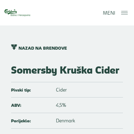
MENI
NAZAD NA BRENDOVE
Somersby Kruška Cider
Cider
Pivski tip:
4,5%
ABV:
Denmark
Porijeklo: