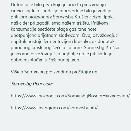
Britanija je bila prva koja je počela proizvodnju
cidera-sajdera. Tradicija proizvodnje bila je vodilja
prilikom proizvodnje Somersby Kruška cidera. Ipak,
naš cider prilagodili smo našem tržištu. Prilikom
konzumacije osetićete blage gazirane note
upotpunjene prijatnom slatkoćom. Ovaj osvežavajući
napitak nastaje fermentacijom krušaka, uz dodatak
prirodnog kruškinog šećera i arome. Somersby Kruška
je veoma osvežavajuć, a najbolje ga je piti kada je
dobro rashlađen u čaši punoj leda.
Više o Somersby proizvodima pročitajte na:
Somersby Pear cider
https://www.facebook.com/SomersbyBosniaHerzegovina/
https://www.instagram.com/somersbybih/